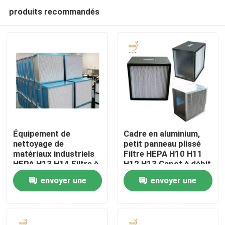
produits recommandés
Équipement de
Cadre en aluminium,
nettoyage de
petit panneau plissé
matériaux industriels
Filtre HEPA H10 H11
Maison
HEPA H13 H14 Filtre à
H12 H13 Capot à débit
air de chambre
laminaire Filtre HEPA
envoyer une
envoyer une
Produits
demande
demande
Vidéos