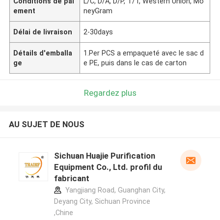
Conditions de pai
L/C, D/A, D/P, T/T, Western Union, Mo
ement
neyGram
Délai de livraison
2-30days
Détails d'emballa
1.Per PCS a empaqueté avec le sac d
ge
e PE, puis dans le cas de carton
Regardez plus
AU SUJET DE NOUS
Sichuan Huajie Purification
Equipment Co., Ltd. profil du
fabricant
Yangjiang Road, Guanghan City,
Deyang City, Sichuan Province
,Chine