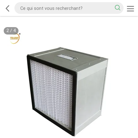
2
/
4