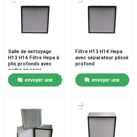
Au sujet de nous
Visite d'usine
Salle de nettoyage
Filtre H13 H14 Hepa
Contrôle de qualité
H13 H14 Filtre Hepa à
avec séparateur plissé
plis profonds avec
profond
cadre en acier
Demandez une citation
inoxydable et
envoyer une
envoyer une
séparateur de papier
demande
demande
Filtre profond du pli HEPA
Pré filtre à air
Unité de FFU