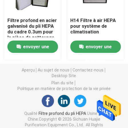
Filtre à air de cabine de peinture
Filtre profond en acier
H14 Filtre à air HEPA
galvanisé du pli HEPA
pour système de
du cadre 0.3um pour
climatisation
Filtre à air de sac
la pièce de nettoyage
envoyer une
envoyer une
Filtre à air de HEPA
demande
demande
Filtre à air de la CAHT
Aperçu
Au sujet de nous
Contactez-nous
Desktop Site
Plan du site
Filtre du joint HEPA de gel
Politique en matière de protection de la vie privée
Filtre à hautes températures de HEPA
Qualité
Filtre profond du pli HEPA
Usine De
Chine.Copyright © 2026 Sichuan Huajie
Filtre de banque de V
Purification Equipment Co., Ltd.. All Rights