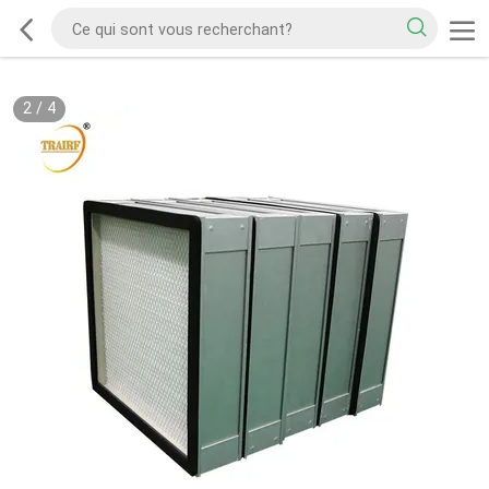
2
/
4