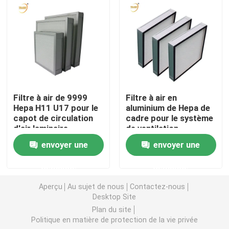
Filtre à air de cabine de peinture
Filtre à air de sac
Filtre à air de HEPA
Filtre à air de 9999
Filtre à air en
Hepa H11 U17 pour le
aluminium de Hepa de
capot de circulation
cadre pour le système
Filtre à air de la CAHT
d'air laminaire
de ventilation
envoyer une
envoyer une
Filtre du joint HEPA de gel
demande
demande
Aperçu
Au sujet de nous
Contactez-nous
Filtre à hautes températures de HEPA
Desktop Site
Plan du site
Politique en matière de protection de la vie privée
Filtre de banque de V