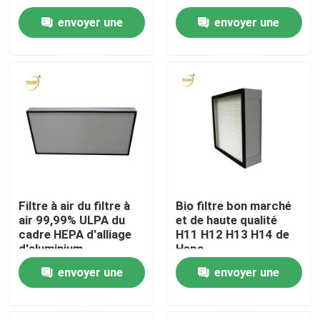
Filter de filtration
envoyer une
envoyer une
pour le capot
Au sujet de nous
d'écoulement
demande
demande
laminaire
Visite d'usine
Contrôle de qualité
Demandez une citation
Filtre à air du filtre à
Bio filtre bon marché
air 99,99% ULPA du
et de haute qualité
Filtre profond du pli HEPA
cadre HEPA d'alliage
H11 H12 H13 H14 de
d'aluminium
Hepa
Pré filtre à air
envoyer une
envoyer une
demande
demande
Unité de FFU