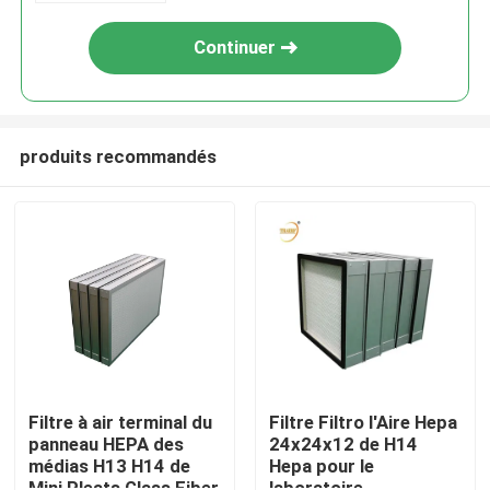
Continuer
produits recommandés
Maison
Produits
Filtre à air terminal du
Filtre Filtro l'Aire Hepa
panneau HEPA des
24x24x12 de H14
médias H13 H14 de
Hepa pour le
Vidéos
Mini Pleats Glass Fiber
laboratoire