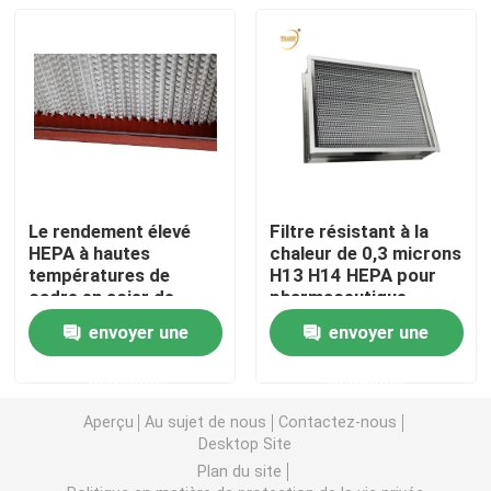
Filtre à air de cabine de peinture
Filtre à air de sac
Filtre à air de HEPA
Le rendement élevé
Filtre résistant à la
HEPA à hautes
chaleur de 0,3 microns
Filtre à air de la CAHT
températures de
H13 H14 HEPA pour
cadre en acier de
pharmaceutique
Stainess filtrent le
envoyer une
envoyer une
Filtre du joint HEPA de gel
papier d'aluminium
demande
demande
Filtre à hautes températures de HEPA
Aperçu
Au sujet de nous
Contactez-nous
Desktop Site
Plan du site
Filtre de banque de V