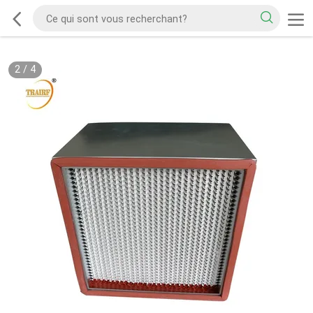
2
/
4