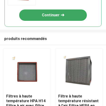
Continuer
produits recommandés
Maison
Produits
Filtres à haute
Filtre à haute
température HPA H14
température résistant
Vidéos
Filtre à air avec filtre
à l'air Filtre HEPA en