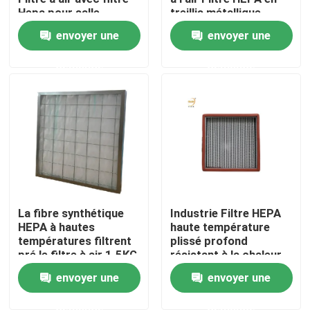
Hepa pour salle
treillis métallique
blanche
envoyer une
envoyer une
Au sujet de nous
demande
demande
Visite d'usine
Contrôle de qualité
Demandez une citation
La fibre synthétique
Industrie Filtre HEPA
Filtre profond du pli HEPA
HEPA à hautes
haute température
températures filtrent
plissé profond
pré le filtre à air 1.5KG
résistant à la chaleur
Pré filtre à air
pour les équipements
envoyer une
envoyer une
de four
Unité de FFU
demande
demande