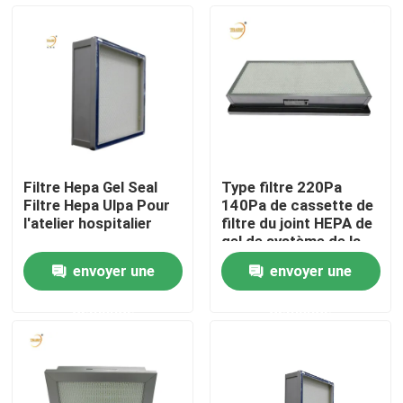
Au sujet de nous
Visite d'usine
Contrôle de qualité
Filtre Hepa Gel Seal
Type filtre 220Pa
Filtre Hepa Ulpa Pour
140Pa de cassette de
Demandez une citation
l'atelier hospitalier
filtre du joint HEPA de
gel de système de la
CAHT
envoyer une
envoyer une
Filtre profond du pli HEPA
demande
demande
Pré filtre à air
Unité de FFU