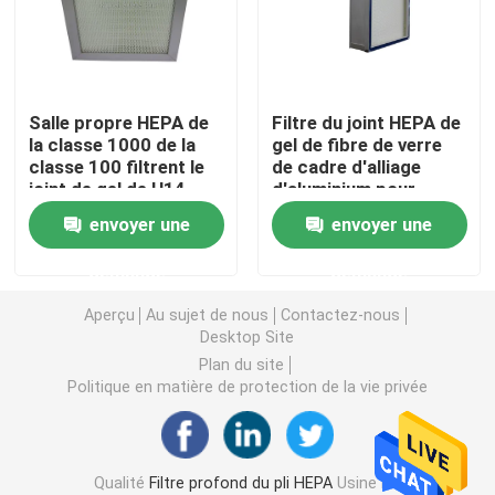
Filtre à air de cabine de peinture
Salle propre HEPA de
Filtre du joint HEPA de
Filtre à air de sac
la classe 1000 de la
gel de fibre de verre
classe 100 filtrent le
de cadre d'alliage
joint de gel de H14
d'aluminium pour
Filtre à air de HEPA
H13 que HEPA filtrent
l'hôpital
envoyer une
envoyer une
5 microns
Filtre à air de la CAHT
demande
demande
Aperçu
Au sujet de nous
Contactez-nous
Filtre du joint HEPA de gel
Desktop Site
Plan du site
Politique en matière de protection de la vie privée
Filtre à hautes températures de HEPA
Filtre de banque de V
Qualité
Filtre profond du pli HEPA
Usine De