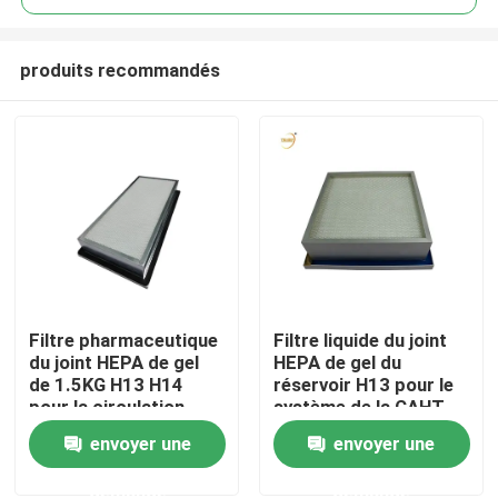
produits recommandés
Filtre pharmaceutique
Filtre liquide du joint
Maison
du joint HEPA de gel
HEPA de gel du
de 1.5KG H13 H14
réservoir H13 pour le
pour la circulation
système de la CAHT
Produits
d'air laminaire
de salle propre
envoyer une
envoyer une
demande
demande
Vidéos