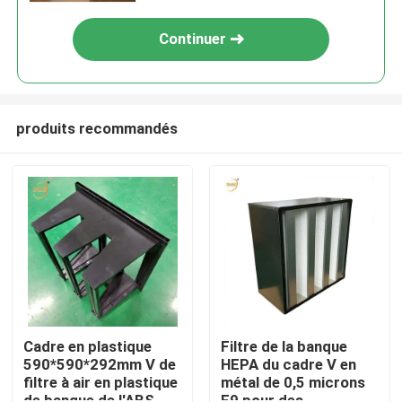
Continuer
produits recommandés
Maison
Produits
Cadre en plastique
Filtre de la banque
590*590*292mm V de
HEPA du cadre V en
filtre à air en plastique
métal de 0,5 microns
Vidéos
de banque de l'ABS
F9 pour des