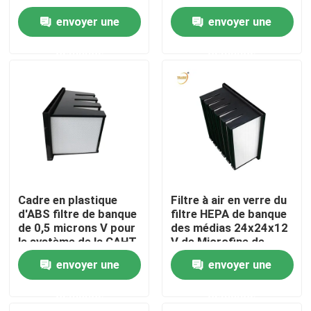
dispositifs de
envoyer une
envoyer une
climatisation
Au sujet de nous
demande
demande
Visite d'usine
Contrôle de qualité
Demandez une citation
Cadre en plastique
Filtre à air en verre du
d'ABS filtre de banque
filtre HEPA de banque
Filtre profond du pli HEPA
de 0,5 microns V pour
des médias 24x24x12
le système de la CAHT
V de Microfine de
cadre en plastique
Pré filtre à air
envoyer une
envoyer une
d'ABS
demande
demande
Unité de FFU