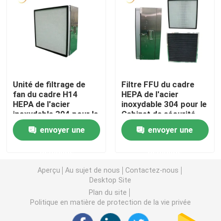
Filtre à air de cabine de peinture
Filtre à air de sac
Unité de filtrage de
Filtre FFU du cadre
Filtre à air de HEPA
fan du cadre H14
HEPA de l'acier
HEPA de l'acier
inoxydable 304 pour le
inoxydable 304 pour le
Cabinet de sécurité
Filtre à air de la CAHT
laboratoire de biologie
biologique
envoyer une
envoyer une
Filtre du joint HEPA de gel
demande
demande
Aperçu
Au sujet de nous
Contactez-nous
Desktop Site
Filtre à hautes températures de HEPA
Plan du site
Politique en matière de protection de la vie privée
Filtre de banque de V