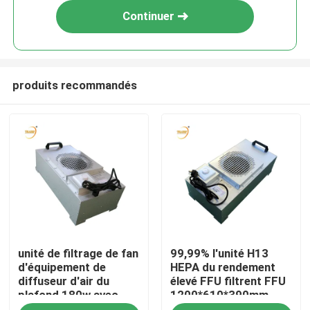
Continuer
produits recommandés
Maison
unité de filtrage de fan
99,99% l'unité H13
Produits
d'équipement de
HEPA du rendement
diffuseur d'air du
élevé FFU filtrent FFU
plafond 180w avec
1200*610*390mm
Vidéos
HEPA