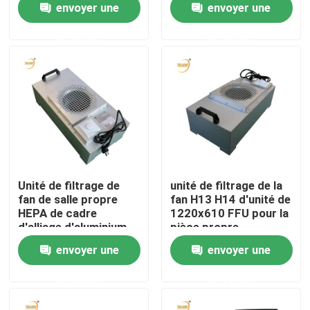
envoyer une
envoyer une
demande
demande
Au sujet de nous
Visite d'usine
Contrôle de qualité
Demandez une citation
Unité de filtrage de
unité de filtrage de la
fan de salle propre
fan H13 H14 d'unité de
HEPA de cadre
1220x610 FFU pour la
Filtre profond du pli HEPA
d'alliage d'aluminium
pièce propre
d'OEM
envoyer une
envoyer une
1300*570*60mm
Pré filtre à air
demande
demande
Unité de FFU