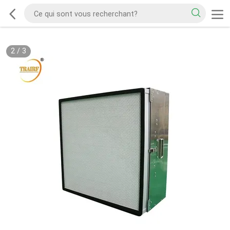
2
/
3