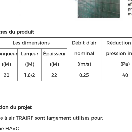
res du produit
Les dimensions
Débit d'air
Réduction 
nominal
pression in
ongueur
Largeur
Épaisseur
((m/s)
(Pa)
((M)
((M)
((M)
20
1.6/2
22
0.25
40
tion du projet
res à air TRAIRF sont largement utilisés pour:
me HAVC