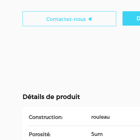
D
Contactez-nous
Détails de produit
rouleau
Construction:
5um
Porosité: