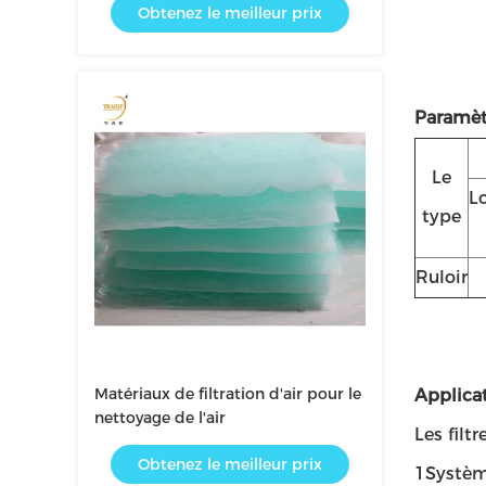
Obtenez le meilleur prix
Paramèt
Le
L
type
Ruloir
Matériaux de filtration d'air pour le
Applica
nettoyage de l'air
Les filt
Obtenez le meilleur prix
1Systè