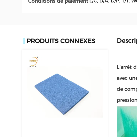
L/C, D/A, D/P, T/T
Conditions de paiement
Descri
PRODUITS CONNEXES
L'arrêt 
avec une
de compr
pression