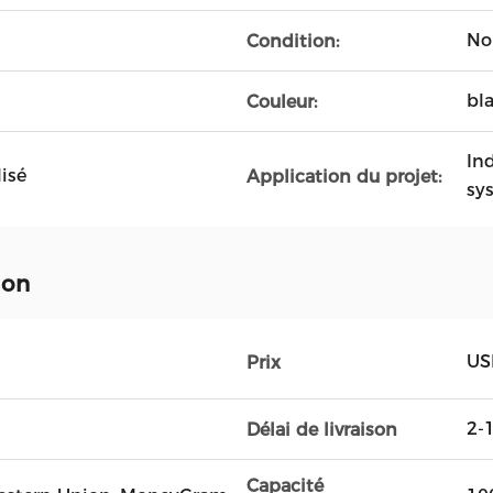
No
Condition:
bla
Couleur:
Ind
isé
Application du projet:
sy
ion
USD
Prix
2-
Délai de livraison
Capacité