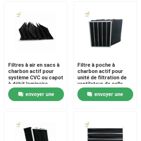
Filtres à air en sacs à
Filtre à poche à
charbon actif pour
charbon actif pour
système CVC ou capot
unité de filtration de
à débit laminaire
ventilateur de salle
blanche
envoyer une
envoyer une
Maison
demande
demande
Produits
Vidéos