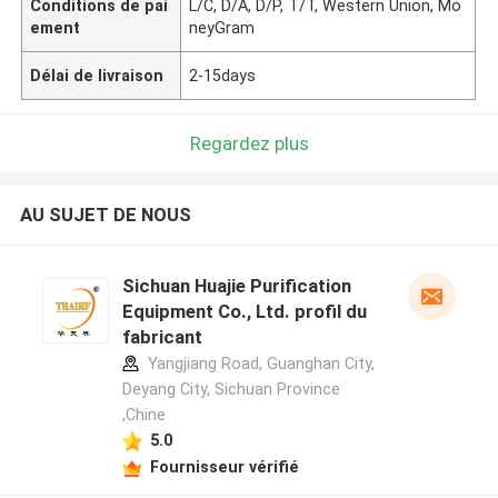
Conditions de pai
L/C, D/A, D/P, T/T, Western Union, Mo
ement
neyGram
Délai de livraison
2-15days
Regardez plus
AU SUJET DE NOUS
Sichuan Huajie Purification
Equipment Co., Ltd. profil du
fabricant
Yangjiang Road, Guanghan City,
Deyang City, Sichuan Province
,Chine
5.0
Fournisseur vérifié