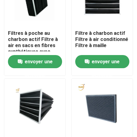
Au sujet de nous
Filtres à poche au
Filtre à charbon actif
Visite d'usine
charbon actif Filtre à
Filtre à air conditionné
air en sacs en fibres
Filtre à maille
synthétiques avec
Contrôle de qualité
cadre en aluminium
envoyer une
envoyer une
demande
demande
Demandez une citation
Filtre profond du pli HEPA
Pré filtre à air
Unité de FFU