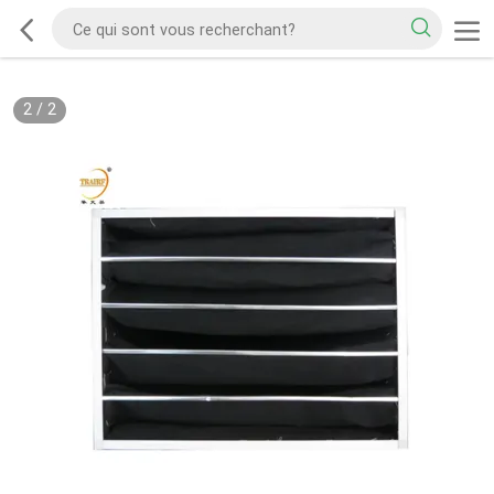
2
/
2