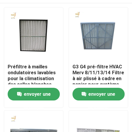
Préfiltre à mailles
G3 G4 pré-filtre HVAC
ondulatoires lavables
Merv 8/11/13/14 Filtre
pour la climatisation
à air plissé à cadre en
des salles blanches
papier pour système
de climatisation
Maison
envoyer une
envoyer une
demande
demande
Produits
Vidéos