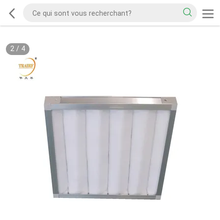
2
/
4