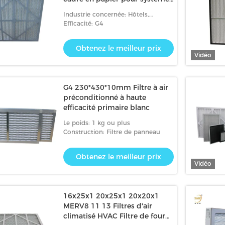
de climatisation
Industrie concernée: Hôtels,
magasins de vêtement, magasins
Efficacité: G4
de matériau de construction, usine,
ateliers de réparations d
Obtenez le meilleur prix
Vidéo
G4 230*430*10mm Filtre à air
préconditionné à haute
efficacité primaire blanc
Le poids: 1 kg ou plus
Construction: Filtre de panneau
Obtenez le meilleur prix
Vidéo
16x25x1 20x25x1 20x20x1
MERV8 11 13 Filtres d'air
climatisé HVAC Filtre de four