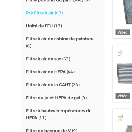
Filtre profond du pli HEPA
(19)
Pré filtre à air
(67)
Unité de FFU
(17)
Vidéo
Filtre à air de cabine de peinture
(6)
Filtre à air de sac
(63)
Filtre à air de HEPA
(44)
Filtre à air de la CAHT
(28)
Vidéo
Filtre du joint HEPA de gel
(9)
Filtre à hautes températures de
HEPA
(11)
Filtre de banque de V
(9)