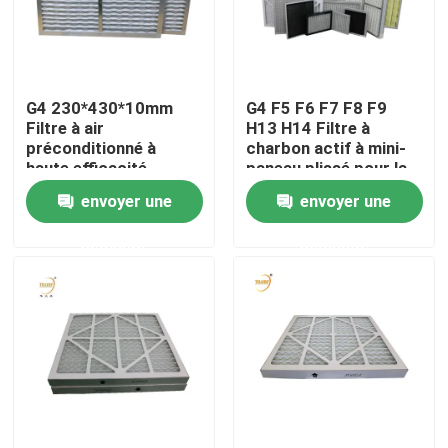
Au sujet de nous
G4 230*430*10mm
G4 F5 F6 F7 F8 F9
Visite d'usine
Filtre à air
H13 H14 Filtre à
préconditionné à
charbon actif à mini-
haute efficacité
paneau plissé pour la
Contrôle de qualité
primaire blanc
climatisation
envoyer une
envoyer une
domestique
demande
demande
Demandez une citation
Filtre profond du pli HEPA
Pré filtre à air
Unité de FFU