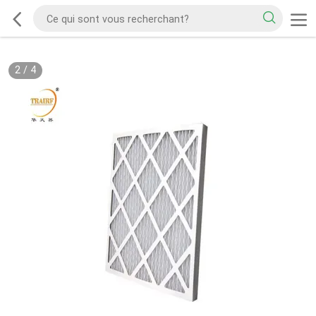
2
/
4