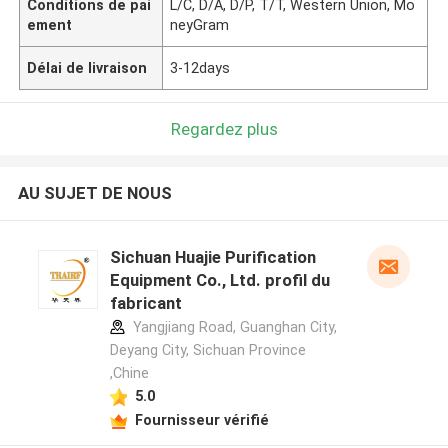
Conditions de pai
L/C, D/A, D/P, T/T, Western Union, Mo
ement
neyGram
Délai de livraison
3-12days
Regardez plus
AU SUJET DE NOUS
Sichuan Huajie Purification
Equipment Co., Ltd. profil du
fabricant
Yangjiang Road, Guanghan City,
Deyang City, Sichuan Province
,Chine
5.0
Fournisseur vérifié