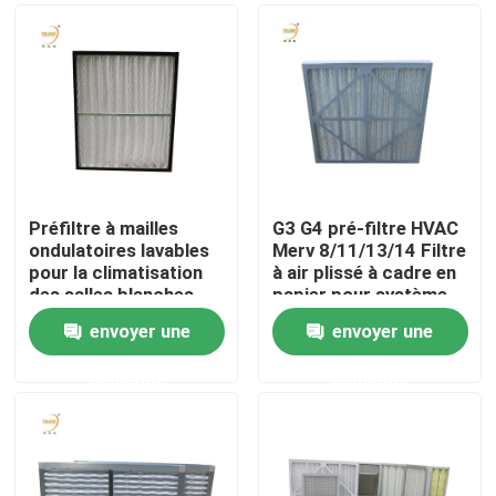
Préfiltre à mailles
G3 G4 pré-filtre HVAC
ondulatoires lavables
Merv 8/11/13/14 Filtre
pour la climatisation
à air plissé à cadre en
des salles blanches
papier pour système
de climatisation
envoyer une
envoyer une
Maison
demande
demande
Produits
Vidéos