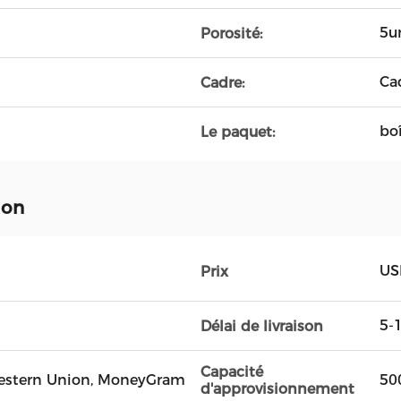
5
Porosité:
Ca
Cadre:
bo
Le paquet:
ion
US
Prix
5-1
Délai de livraison
Capacité
, Western Union, MoneyGram
50
d'approvisionnement