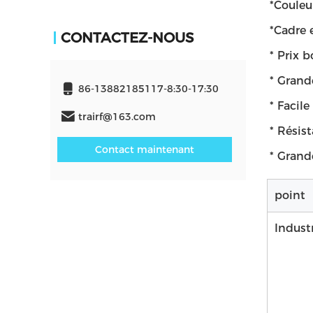
*
Couleu
*
Cadre 
CONTACTEZ-NOUS
* Prix 
* Grande
86-13882185117-8:30-17:30
* Facile
trairf@163.com
* Résist
Contact maintenant
* Grand
point
Indust