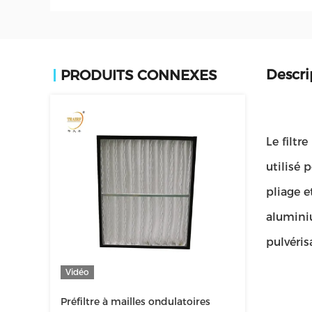
Descri
PRODUITS CONNEXES
Le filtr
utilisé 
pliage e
aluminiu
pulvéris
Vidéo
Préfiltre à mailles ondulatoires