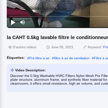
la CAHT 0.5kg lavable filtre le conditionneu
D'autres vidéos
June 05, 2023
Keyword:
Pré
Étiquettes:
#
Pré filtre à air
#
filtre à air de ventilation
#
Filtre à a
Video Description:
Discover the 0.5kg Washable HVAC Filters Nylon Mesh Pre Filter f
plate structure, aluminum frame, and synthetic fiber material for
cleanrooms, it offers small resistance, high air volume, and cus