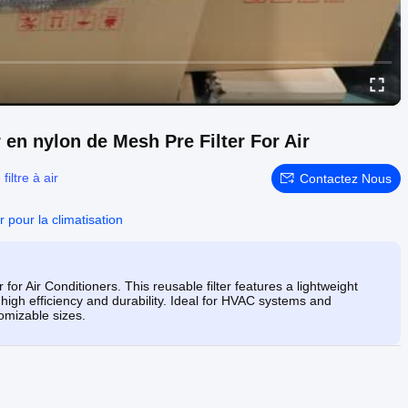
r en nylon de Mesh Pre Filter For Air
 filtre à air
Contactez Nous
ir pour la climatisation
or Air Conditioners. This reusable filter features a lightweight
 high efficiency and durability. Ideal for HVAC systems and
tomizable sizes.