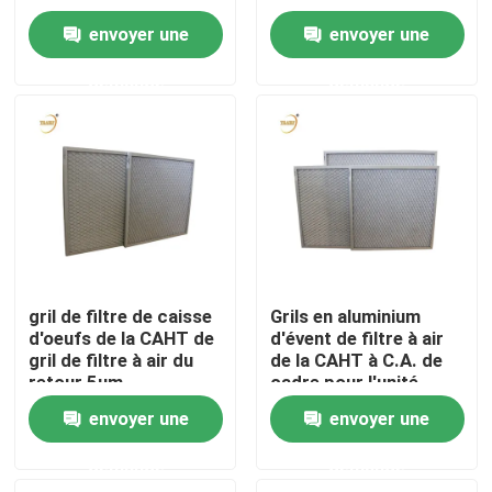
pour AC / HVAC
envoyer une
envoyer une
Au sujet de nous
demande
demande
Visite d'usine
Contrôle de qualité
Demandez une citation
gril de filtre de caisse
Grils en aluminium
d'oeufs de la CAHT de
d'évent de filtre à air
Filtre profond du pli HEPA
gril de filtre à air du
de la CAHT à C.A. de
retour 5um
cadre pour l'unité
d'AHU
Pré filtre à air
envoyer une
envoyer une
demande
demande
Unité de FFU