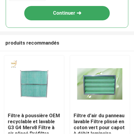
Continuer
produits recommandés
Maison
Produits
Filtre à poussière OEM
Filtre d'air du panneau
recyclable et lavable
lavable Filtre plissé en
G3 G4 Merv8 Filtre à
coton vert pour capot
Vidéos
air plissé Préfiltre
à débit laminaire