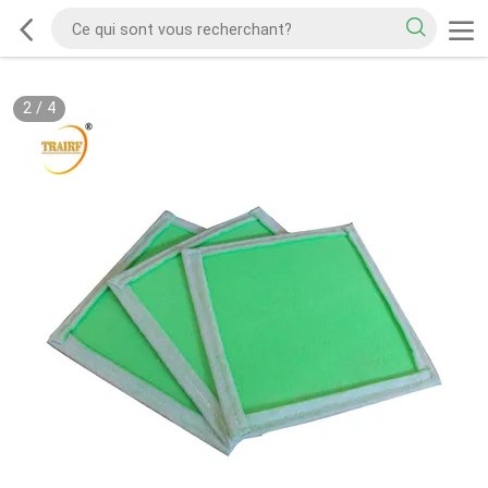
2
/
4