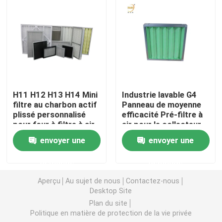
Filtre à air de cabine de peinture
Filtre à air de sac
Filtre à air de HEPA
H11 H12 H13 H14 Mini
Industrie lavable G4
filtre au charbon actif
Panneau de moyenne
plissé personnalisé
efficacité Pré-filtre à
Filtre à air de la CAHT
pour four à filtre à air
air pour le collecteur
de poussière HVAC
envoyer une
envoyer une
Filtre du joint HEPA de gel
demande
demande
Aperçu
Au sujet de nous
Contactez-nous
Filtre à hautes températures de HEPA
Desktop Site
Plan du site
Politique en matière de protection de la vie privée
Filtre de banque de V