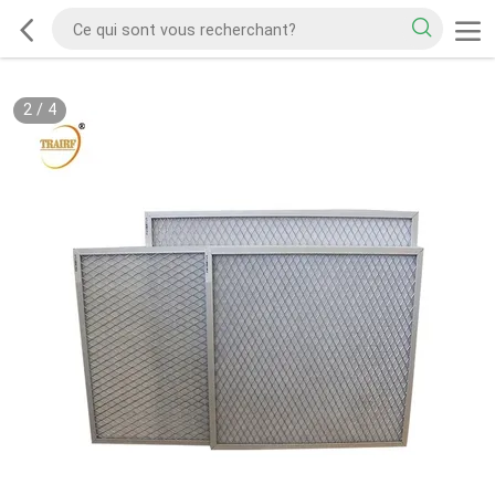
2
/
4