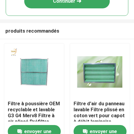
Continuer
produits recommandés
Maison
Filtre à poussière OEM
Filtre d'air du panneau
recyclable et lavable
lavable Filtre plissé en
Produits
G3 G4 Merv8 Filtre à
coton vert pour capot
air plissé Préfiltre
à débit laminaire
pour AC / HVAC
envoyer une
envoyer une
Vidéos