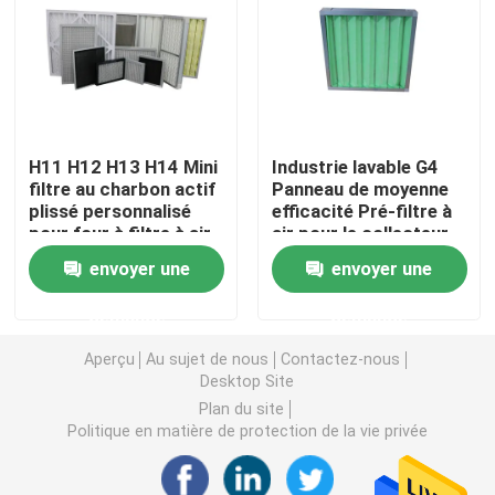
Filtre à air de cabine de peinture
Filtre à air de sac
H11 H12 H13 H14 Mini
Industrie lavable G4
filtre au charbon actif
Panneau de moyenne
Filtre à air de HEPA
plissé personnalisé
efficacité Pré-filtre à
pour four à filtre à air
air pour le collecteur
de poussière HVAC
Filtre à air de la CAHT
envoyer une
envoyer une
demande
demande
Filtre du joint HEPA de gel
Aperçu
Au sujet de nous
Contactez-nous
Desktop Site
Filtre à hautes températures de HEPA
Plan du site
Politique en matière de protection de la vie privée
Filtre de banque de V