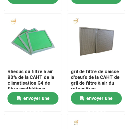
demande
demande
Au sujet de nous
Visite d'usine
Contrôle de qualité
Demandez une citation
Rhésus du filtre à air
gril de filtre de caisse
80% de la CAHT de la
d'oeufs de la CAHT de
climatisation G4 de
gril de filtre à air du
fibre synthétique
retour 5um
Filtre profond du pli HEPA
envoyer une
envoyer une
Pré filtre à air
demande
demande
Unité de FFU