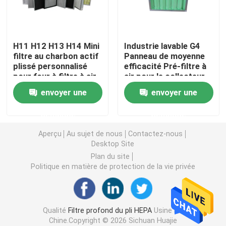
Filtre à air de cabine de peinture
H11 H12 H13 H14 Mini
Industrie lavable G4
filtre au charbon actif
Panneau de moyenne
Filtre à air de sac
plissé personnalisé
efficacité Pré-filtre à
pour four à filtre à air
air pour le collecteur
de poussière HVAC
Filtre à air de HEPA
envoyer une
envoyer une
demande
demande
Filtre à air de la CAHT
Aperçu
Au sujet de nous
Contactez-nous
Desktop Site
Filtre du joint HEPA de gel
Plan du site
Politique en matière de protection de la vie privée
Filtre à hautes températures de HEPA
Qualité
Filtre profond du pli HEPA
Usine De
Filtre de banque de V
Chine.Copyright © 2026 Sichuan Huajie