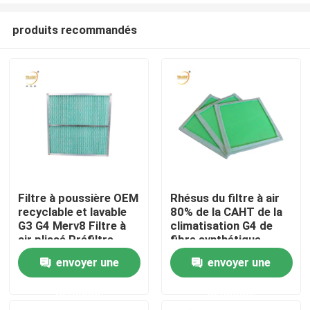
produits recommandés
Filtre à poussière OEM
Rhésus du filtre à air
recyclable et lavable
80% de la CAHT de la
Maison
G3 G4 Merv8 Filtre à
climatisation G4 de
air plissé Préfiltre
fibre synthétique
pour AC / HVAC
envoyer une
envoyer une
Produits
demande
demande
Vidéos