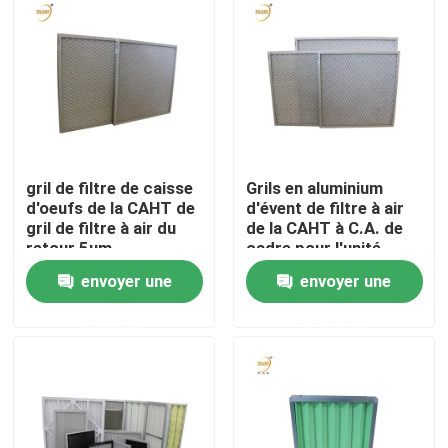
Au sujet de nous
Visite d'usine
Contrôle de qualité
gril de filtre de caisse
Grils en aluminium
d'oeufs de la CAHT de
d'évent de filtre à air
gril de filtre à air du
de la CAHT à C.A. de
Demandez une citation
retour 5um
cadre pour l'unité
d'AHU
envoyer une
envoyer une
Filtre profond du pli HEPA
demande
demande
Pré filtre à air
Unité de FFU